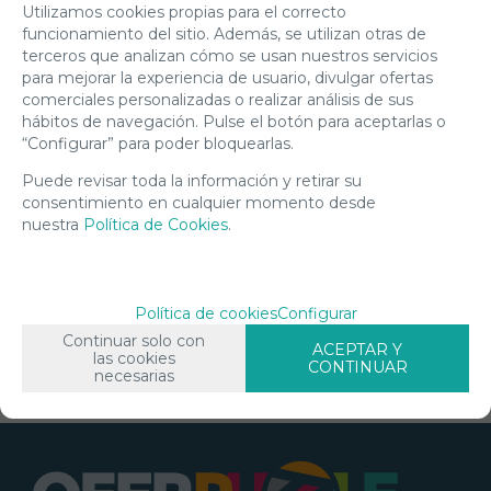
Utilizamos cookies propias para el correcto
REF: 11544
funcionamiento del sitio. Además, se utilizan otras de
. 180
terceros que analizan cómo se usan nuestros servicios
PZAS.
para mejorar la experiencia de usuario, divulgar ofertas
DIM: 20
comerciales personalizadas o realizar análisis de sus
CM
hábitos de navegación. Pulse el botón para aceptarlas o
DIAMETRO.
“Configurar” para poder bloquearlas.
BRILLA
EN STOCK
EN LA
Puede revisar toda la información y retirar su
OSCURIDAD.
-
consentimiento en cualquier momento desde
nuestra
Política de Cookies
.
+
45,50
AÑADIR
€
A
Política de cookies
Configurar
CESTA
21.00%
IVA
incluido
Continuar solo con
ACEPTAR Y
las cookies
CONTINUAR
necesarias
mostrando
1
al
1
de
1