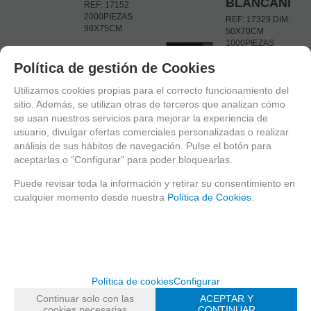
BLANCANIEV
REF: 17152
2000PIEZAS
REF: 17329 DIM:
98X75CM
50X70CM
1000PIEZAS
RAVENSBURGER
EN STOCK
Política de gestión de Cookies
-
EN STOCK
Utilizamos cookies propias para el correcto funcionamiento del
+
sitio. Además, se utilizan otras de terceros que analizan cómo
-
se usan nuestros servicios para mejorar la experiencia de
+
AÑADIR A
usuario, divulgar ofertas comerciales personalizadas o realizar
CESTA
análisis de sus hábitos de navegación. Pulse el botón para
AÑADIR A
aceptarlas o “Configurar” para poder bloquearlas.
CESTA
Puede revisar toda la información y retirar su consentimiento en
17,50
€
11%
cualquier momento desde nuestra
Política de Cookies
.
21.00%
IVA
30,71
€
incluido
21.00%
IVA
incluido
17331
17335
Política de cookies
Configurar
DISNEY
DISNEY
Continuar solo con las
ACEPTAR Y
CASTILLOS:
CASTILLOS:
cookies necesarias
CONTINUAR