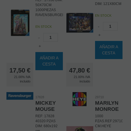
DIM: 121X80CM
50X70CM
1000PIEZAS
RAVENSBURGER
EN STOCK
-
EN STOCK
+
-
+
AÑADIR A
CESTA
AÑADIR A
CESTA
17,50
€
47,80
€
21.00%
IVA
21.00%
IVA
incluido
incluido
17828
29710
MICKEY
MARILYN
MOUSE
MONROE
REF: 17828
1000
40320 PZAS
PZAS.REF:29710.DIM
DIM: 680x192
CM.HEYE
cm.