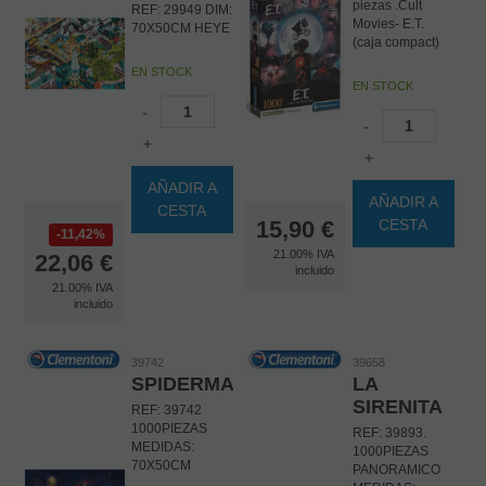
piezas .Cult
REF: 29949 DIM:
Movies- E.T.
70X50CM HEYE
(caja compact)
EN STOCK
EN STOCK
-
-
+
+
AÑADIR A
AÑADIR A
CESTA
15,90
€
CESTA
11,42%
21.00%
IVA
22,06
€
incluido
21.00%
IVA
incluido
39742
39658
SPIDERMAN
LA
SIRENITA
REF: 39742
1000PIEZAS
REF: 39893.
MEDIDAS:
1000PIEZAS
70X50CM
PANORAMICO