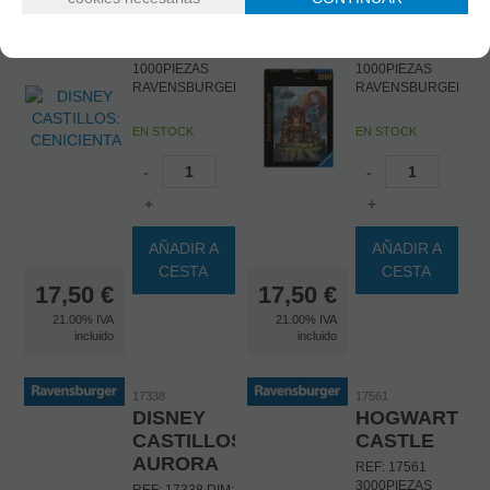
CENICIENTA
MERIDA
REF: 17331 DIM:
REF: 17335 DIM:
50X70CM
50X70CM
1000PIEZAS
1000PIEZAS
RAVENSBURGER
RAVENSBURGER
EN STOCK
EN STOCK
-
-
+
+
AÑADIR A
AÑADIR A
CESTA
CESTA
17,50
€
17,50
€
21.00%
IVA
21.00%
IVA
incluido
incluido
17338
17561
DISNEY
HOGWARTS
CASTILLOS:
CASTLE
AURORA
REF: 17561
3000PIEZAS
REF: 17338 DIM: