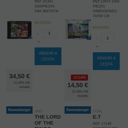
REF: 01341
REF:13974 1000
2000PIEZAS
PIEZAS
DIM: 98X75CM
DIMENSIONES:
70X50 CM
EN STOCK
EN STOCK
-
-
+
+
AÑADIR A
AÑADIR A
CESTA
CESTA
34,50
€
17,14%
21.00%
IVA
14,50
€
incluido
21.00%
IVA
incluido
16927
17148
THE LORD
E.T
OF THE
REF: 17148