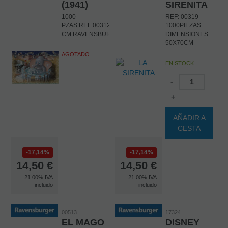
(1941)
SIRENITA
1000
REF: 00319
PZAS.REF:00312.DIM:50X70
1000PIEZAS
CM.RAVENSBURGER
DIMENSIONES:
50X70CM
AGOTADO
EN STOCK
-
+
AÑADIR A
CESTA
17,14%
17,14%
14,50
€
14,50
€
21.00%
IVA
21.00%
IVA
incluido
incluido
00513
17324
EL MAGO
DISNEY