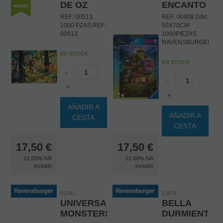
DE OZ
ENCANTO
REF: 00513.
REF: 00608 DIM:
1000 PZAS.REF:
50X70CM
00513
1000PIEZAS
RAVENSBURGER
EN STOCK
EN STOCK
-
-
+
+
AÑADIR A
AÑADIR A
CESTA
CESTA
17,50
€
17,50
€
21.00%
IVA
21.00%
IVA
incluido
incluido
01341
13974
UNIVERSAL
BELLA
MONSTERS
DURMIENTE