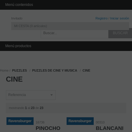
INICIO
CONTACTO
Menú contenidos
Invitado
Registro
/
Iniciar sesión
MI CESTA
0
artículos
Menú productos
Home
PUZZLES
PUZZLES DE CINE Y MUSICA
CINE
CINE
mostrando
1
al
23
de
23
16736
00310
PINOCHO
BLANCANIEV