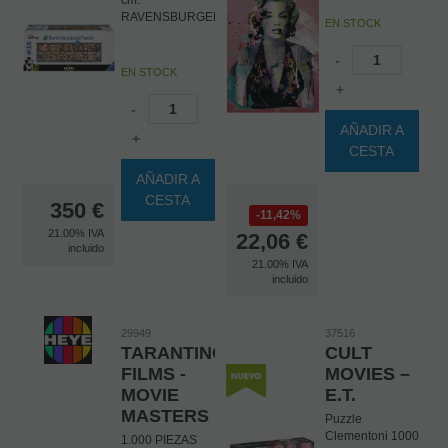
RAVENSBURGER
EN STOCK
ESTE ARTICULO
-
LLEVA UN
EN STOCK
COSTE DE
+
ENVÍO
-
ADICIONAL,
AÑADIR A
CONSÚLTENOS
+
CESTA
ANTES DE
REALIZAR SU
AÑADIR A
PEDIDO
CESTA
350
€
11,42%
21.00%
IVA
22,06
€
incluido
21.00%
IVA
incluido
29949
37516
TARANTINO
CULT
FILMS -
MOVIES –
MOVIE
E.T.
MASTERS
Puzzle
Clementoni 1000
1.000 PIEZAS