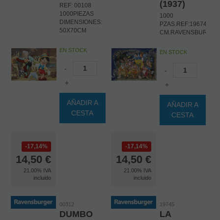
(1937)
REF: 00108
1000PIEZAS
1000
DIMENSIONES:
PZAS.REF:19674.DIM
50X70CM
CM.RAVENSBURGER
EN STOCK
EN STOCK
-
-
+
+
AÑADIR A
AÑADIR A
CESTA
CESTA
17,14%
17,14%
14,50
€
14,50
€
21.00%
IVA
21.00%
IVA
incluido
incluido
00312
19745
DUMBO
LA