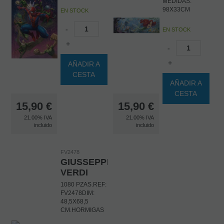
MEDIDAS:
98X33CM
EN STOCK
-
EN STOCK
+
-
+
AÑADIR A
CESTA
AÑADIR A
CESTA
15,90
€
15,90
€
21.00%
IVA
21.00%
IVA
incluido
incluido
FV2478
GIUSSEPPE
VERDI
1080 PZAS.REF:
FV2478DIM:
48,5X68,5
CM.HORMIGAS