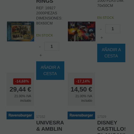
RINGS
1000 PZAS DIM:
70x50CM
REF: 16927
2000PIEZAS
EN STOCK
DIMENSIONES:
80X60CM
-
EN STOCK
+
-
AÑADIR A
+
CESTA
AÑADIR A
CESTA
14,68%
17,14%
29,44
€
14,50
€
21.00%
IVA
21.00%
IVA
incluido
incluido
17152
17329
UNIVESRAL
DISNEY
& AMBLIN
CASTILLOS: