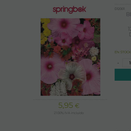
D12001.
B
1
EN STOCK
-
5,95
€
21.00%
IVA incluido