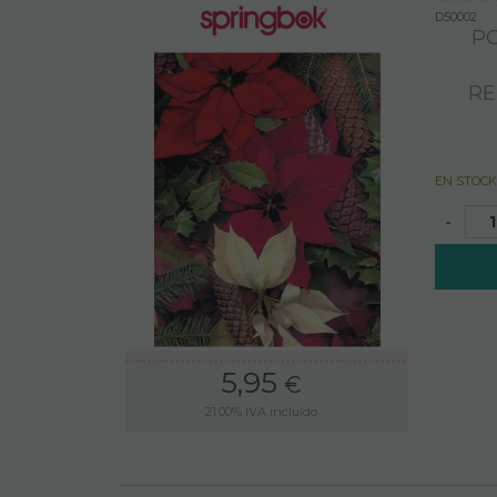
D50002
PO
RE
EN STOCK
-
5,95
€
21.00%
IVA incluido