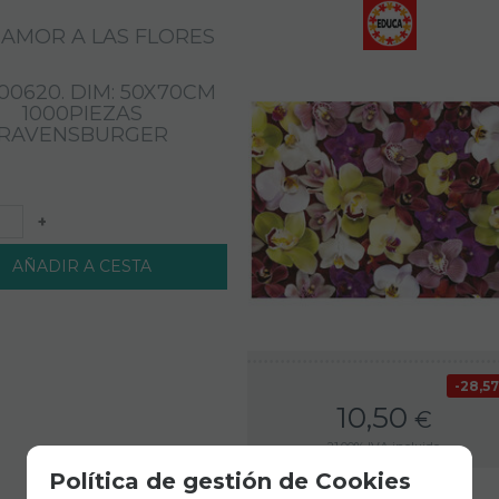
 AMOR A LAS FLORES
 00620. DIM: 50X70CM
1000PIEZAS
RAVENSBURGER
+
AÑADIR A CESTA
28,5
10,50
€
21.00%
IVA incluido
Política de gestión de Cookies