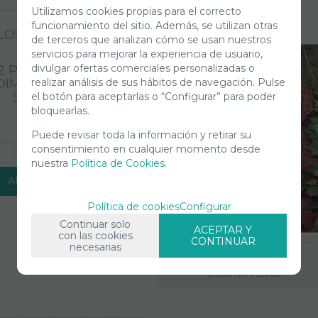
Utilizamos cookies propias para el correcto
funcionamiento del sitio. Además, se utilizan otras
LOSOM BOUQUET
de terceros que analizan cómo se usan nuestros
servicios para mejorar la experiencia de usuario,
divulgar ofertas comerciales personalizadas o
2 PZAS. REF:12001.
realizar análisis de sus hábitos de navegación. Pulse
DIM:45.7X59,6 CM.
SPRINGBOK
el botón para aceptarlas o “Configurar” para poder
bloquearlas.
Puede revisar toda la información y retirar su
consentimiento en cualquier momento desde
+
nuestra
Política de Cookies
.
AÑADIR A CESTA
Política de cookies
Configurar
Continuar solo
ACEPTAR Y
con las cookies
CONTINUAR
necesarias
5,95
€
21.00%
IVA incluido