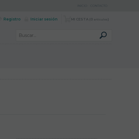
INICIO
CONTACTO
Registro
Iniciar sesión
MI CESTA
0
artículos