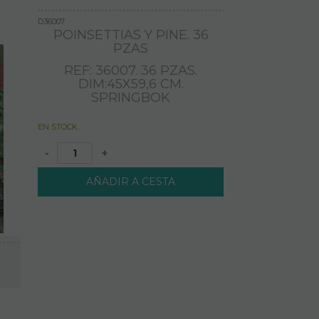
D36007
POINSETTIAS Y PINE. 36
PZAS
REF: 36007. 36 PZAS.
DIM:45X59,6 CM.
SPRINGBOK
EN STOCK
-
+
AÑADIR A CESTA