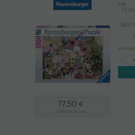
17389
POR
REF:
EN STOCK
-
17,50
€
21.00%
IVA incluido