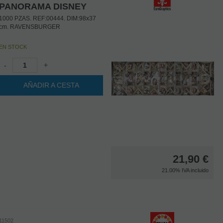
PANORAMA DISNEY
1000 PZAS. REF:00444. DIM:98x37
cm. RAVENSBURGER
EN STOCK
-
+
AÑADIR A CESTA
21,90
€
21.00%
IVA incluido
11502