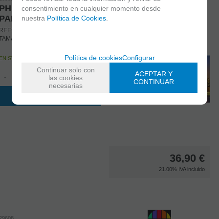
PHUKET - TAILANDIA
consentimiento en cualquier momento desde
PANORAMA
nuestra
Política de Cookies
.
REF: 18581 Nº DE PIEZAS: 3.000
TAMAÑO: 144X68
Política de cookies
Configurar
EN STOCK
Continuar solo con
ACEPTAR Y
-
+
las cookies
CONTINUAR
necesarias
AÑADIR A CESTA
36,90
€
21.00%
IVA incluido
29608