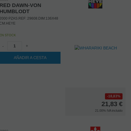
RED DAWN-VON
HUMBLODT
2000 PZAS.REF: 29608.DIM:136X48
CM.HEYE
EN STOCK
-
+
AÑADIR A CESTA
18,83%
21,83
€
21.00%
IVA incluido
29860