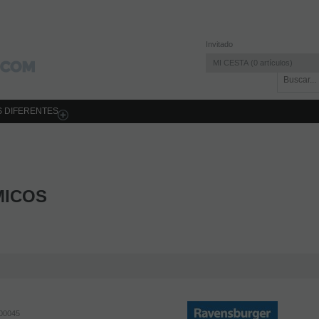
Invitado
MI CESTA
0
artículos
 DIFERENTES
MICOS
00045