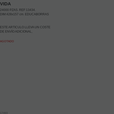
VIDA
24000 PZAS. REF:13434.
DIM:428x157 cm. EDUCABORRAS
ESTE ARTICULO LLEVA UN COSTE
DE ENVÍO ADICIONAL,
CONSÚLTENOS ANTES DE
REALIZAR SU PEDIDO
AGOTADO
17493