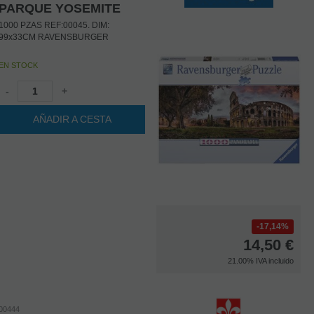
PARQUE YOSEMITE
1000 PZAS REF:00045. DIM:
99x33CM RAVENSBURGER
EN STOCK
-
+
AÑADIR A CESTA
17,14%
14,50
€
21.00%
IVA incluido
00444