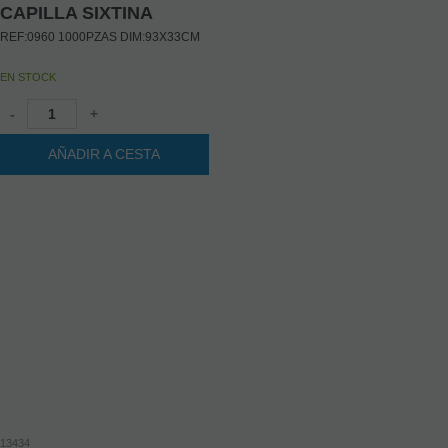
CAPILLA SIXTINA
REF:0960 1000PZAS DIM:93X33CM
EN STOCK
-
+
AÑADIR A CESTA
13434