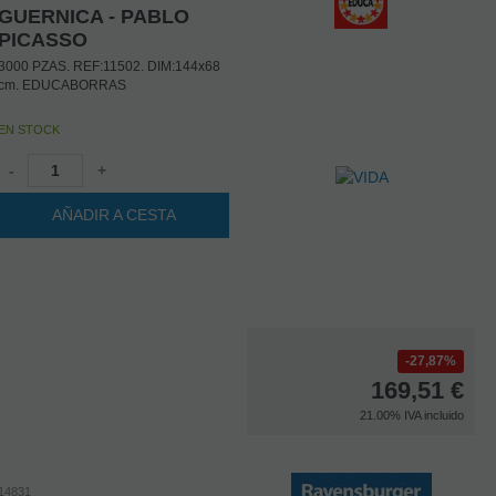
GUERNICA - PABLO
PICASSO
3000 PZAS. REF:11502. DIM:144x68
cm. EDUCABORRAS
EN STOCK
-
+
AÑADIR A CESTA
27,87%
169,51
€
21.00%
IVA incluido
14831