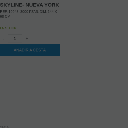
SKYLINE- NUEVA YORK
REF: 19948. 3000 PZAS. DIM: 144 X
68 CM
EN STOCK
-
+
AÑADIR A CESTA
29816