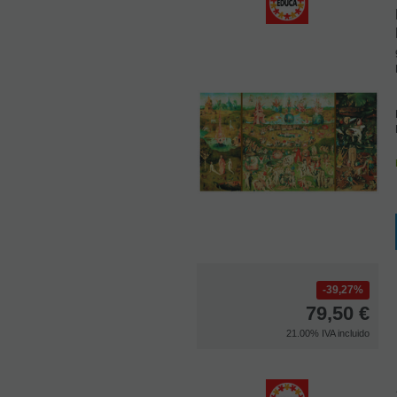
39,27%
79,50
€
21.00%
IVA incluido