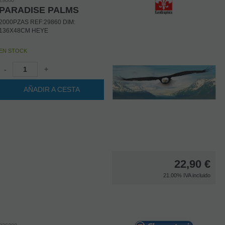
PARADISE PALMS
2000PZAS REF:29860 DIM:
136X48CM HEYE
EN STOCK
-
+
AÑADIR A CESTA
22,90
€
21.00%
IVA incluido