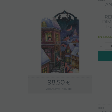
AN
REF
DIM
P
EN STOCK
-
98,50
€
21.00%
IVA incluido
69181