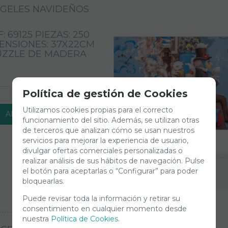
GELES NAVIDEÑOS
: 69125 PIEZAS: 250
ENSIONES: 37X22CM
UZZLE DE MADERA
Política de gestión de Cookies
+
Utilizamos cookies propias para el correcto
AÑADIR A CESTA
funcionamiento del sitio. Además, se utilizan otras
de terceros que analizan cómo se usan nuestros
servicios para mejorar la experiencia de usuario,
divulgar ofertas comerciales personalizadas o
realizar análisis de sus hábitos de navegación. Pulse
192,20
€
el botón para aceptarlas o “Configurar” para poder
bloquearlas.
21.00%
IVA incluido
Puede revisar toda la información y retirar su
consentimiento en cualquier momento desde
nuestra
Política de Cookies
.