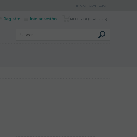
INICIO
CONTACTO
Registro
Iniciar sesión
MI CESTA
0
artículos