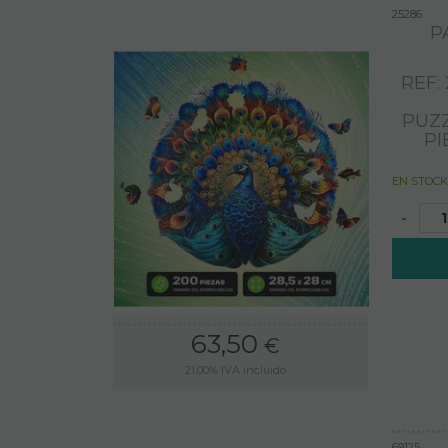
25286
P
REF: 
PUZ
PI
EN STOCK
-
63,50
€
21.00%
IVA incluido
69125