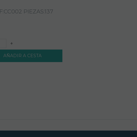
F:CC002 PIEZAS:137
+
AÑADIR A CESTA