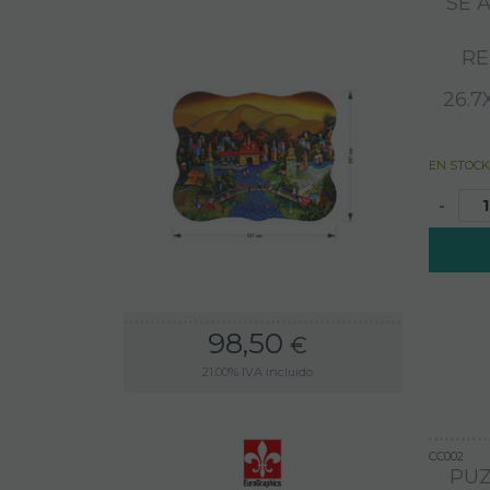
SE 
RE
26.
EN STOCK
-
98,50
€
21.00%
IVA incluido
CC002
PU