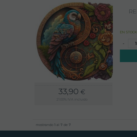
RE
EN STOCK
-
33,90
€
21.00%
IVA incluido
mostrando
1
al
7
de
7