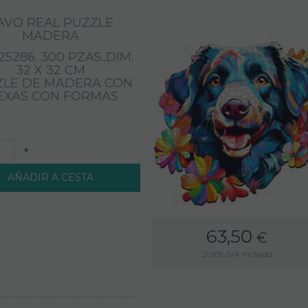
AVO REAL PUZZLE
MADERA
25286. 300 PZAS..DIM:
32 X 32 CM
ZLE DE MADERA CON
EXAS CON FORMAS
+
AÑADIR A CESTA
63,50
€
21.00%
IVA incluido