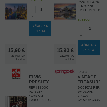
EN STOCK
PZAS.REF:39769
.DIM:69X50
-
CM.CLEMENTONI
+
EN STOCK
AÑADIR A
-
CESTA
+
AÑADIR A
15,90
€
15,90
€
CESTA
21.00%
IVA
21.00%
IVA
incluido
incluido
813
D20496
ELVIS
VINTAGE
PRESLEY
TREASURES
REF: 813 1000
2000 PZAS.REF:
PZAS DIM:
20496.DIM:
48X68 CM
87x1,09
EUROGRAPHICS
CM.SPRINGBOK