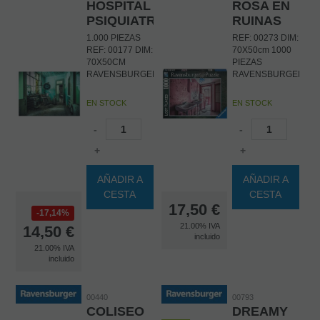
HOSPITAL
ROSA EN
PSIQUIATRICO
RUINAS
1.000 PIEZAS
REF: 00273 DIM:
REF: 00177 DIM:
70X50cm 1000
70X50CM
PIEZAS
RAVENSBURGER
RAVENSBURGER
EN STOCK
EN STOCK
-
-
+
+
AÑADIR A
AÑADIR A
CESTA
CESTA
17,50
€
17,14%
21.00%
IVA
14,50
€
incluido
21.00%
IVA
incluido
00440
00793
COLISEO
DREAMY