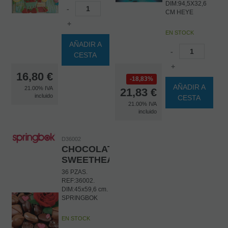
DIM:94,5X32,6
-
CM HEYE
+
EN STOCK
AÑADIR A
-
CESTA
+
16,80
€
18,83%
AÑADIR A
21.00%
IVA
21,83
€
incluido
CESTA
21.00%
IVA
incluido
D36002
CHOCOLATE
SWEETHEARTS
36 PZAS.
REF:36002.
DIM:45x59,6 cm.
SPRINGBOK
EN STOCK