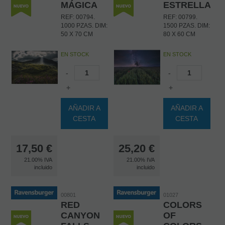
MÁGICA
ESTRELLADO
REF: 00794.
REF: 00799.
1000 PZAS. DIM:
1500 PZAS. DIM:
50 X 70 CM
80 X 60 CM
EN STOCK
EN STOCK
-
-
+
+
AÑADIR A
AÑADIR A
CESTA
CESTA
17,50
€
25,20
€
21.00%
IVA
21.00%
IVA
incluido
incluido
00801
01027
RED
COLORS
CANYON
OF