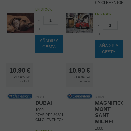
CM.CLEMENTONI
EN STOCK
EN STOCK
-
-
+
+
AÑADIR A
AÑADIR A
CESTA
CESTA
10,90
€
10,90
€
21.00%
IVA
21.00%
IVA
incluido
incluido
39381
39769
DUBAI
MAGNIFICO
MONT
1000
SANT
PZAS.REF:39381.DIM:69X50
CM.CLEMENTONI
MICHEL
1000