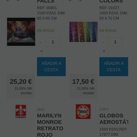
FALLS
COLORS
REF: 00801.
REF: 01027.
1500 PZAS. DIM:
1000 PZAS. DIM:
80 X 60 CM
50 X 70 CM
EN STOCK
EN STOCK
-
-
+
+
AÑADIR A
AÑADIR A
CESTA
CESTA
25,20
€
17,50
€
21.00%
IVA
21.00%
IVA
incluido
incluido
0812
17977
MARILYN
GLOBOS
MONROE
AEROSTÁTIC
RETRATO
1500 PZAS.REF:
ROJO
17977 DIM: