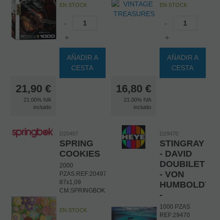
EN STOCK
EN STOCK
-
-
+
+
AÑADIR A
AÑADIR A
CESTA
CESTA
21,90
€
16,80
€
21.00%
IVA
21.00%
IVA
incluido
incluido
D20497
D29470
SPRING
STINGRAY
COOKIES
- DAVID
DOUBILET
2000
- VON
PZAS.REF:20497.DIM:
87x1,09
HUMBOLDT
CM.SPRINGBOK
-
1000 PZAS
EN STOCK
REF:29470