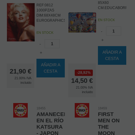
85X60
REF:0812
CM.EDUCABORRAS
1000PZAS
DIM:68X48CM
EN STOCK
EUROGRAPHICS
-
EN STOCK
+
-
AÑADIR A
+
CESTA
AÑADIR A
21,90
€
CESTA
28,92%
21.00%
IVA
14,50
€
incluido
21.00%
IVA
incluido
18455
18459
AMANECER
FIRST
EN EL RÍO
MEN ON
KATSURA
THE
- JAPON
MOON