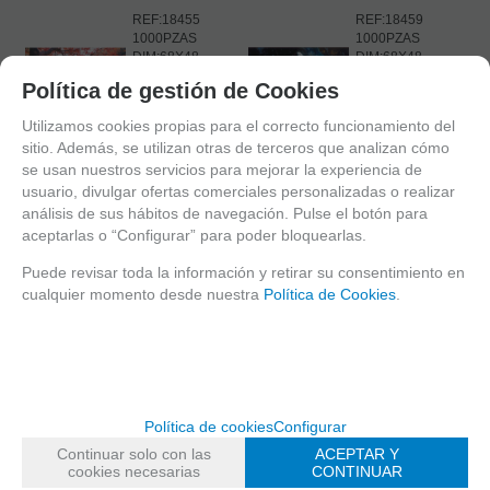
REF:18455
REF:18459
1000PZAS
1000PZAS
DIM:68X48
DIM:68X48
EDUCA
EDUCA
Política de gestión de Cookies
EN STOCK
EN STOCK
Utilizamos cookies propias para el correcto funcionamiento del
sitio. Además, se utilizan otras de terceros que analizan cómo
-
-
se usan nuestros servicios para mejorar la experiencia de
usuario, divulgar ofertas comerciales personalizadas o realizar
+
+
análisis de sus hábitos de navegación. Pulse el botón para
aceptarlas o “Configurar” para poder bloquearlas.
AÑADIR A
AÑADIR A
CESTA
CESTA
28,57%
28,57%
Puede revisar toda la información y retirar su consentimiento en
10,50
€
10,50
€
cualquier momento desde nuestra
Política de Cookies
.
21.00%
IVA
21.00%
IVA
incluido
incluido
29602
29608
MAGIC
RED
Política de cookies
Configurar
FOREST:
DAWN-
Continuar solo con las
ACEPTAR Y
CASCADES
VON
cookies necesarias
CONTINUAR
HUMBLODT
1000 PZAS.REF: