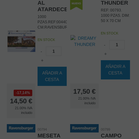
AL
THUNDER
ATARDECER
REF: 00793.
1000 PZAS. DIM:
1000
50 X 70 CM
PZAS.REF:00440.DIM:50X70
CM.RAVENSBURGER
EN STOCK
EN STOCK
-
-
+
+
AÑADIR A
AÑADIR A
CESTA
CESTA
17,50
€
17,14%
21.00%
IVA
14,50
€
incluido
21.00%
IVA
incluido
00794
00799
MESETA
CAMPO