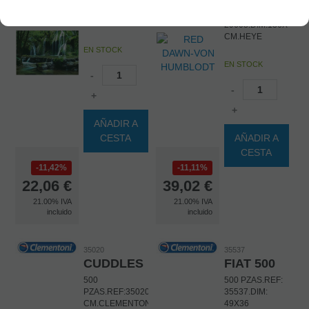
29602.DIM:
2000 PZAS.REF:
50X70 CM.HEYE
29608.DIM:136X48
CM.HEYE
EN STOCK
EN STOCK
-
-
+
+
AÑADIR A
CESTA
AÑADIR A
CESTA
11,42%
11,11%
22,06
€
39,02
€
21.00%
IVA
21.00%
IVA
incluido
incluido
35020
35537
CUDDLES
FIAT 500
500
500 PZAS.REF:
PZAS.REF:35020.DIM:49X36
35537.DIM:
CM.CLEMENTONI
49X36