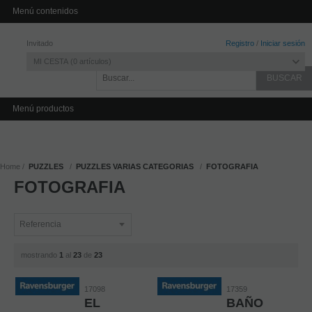
INICIO
CONTACTO
Menú contenidos
Invitado
Registro
/
Iniciar sesión
MI CESTA
0
artículos
Menú productos
Home
PUZZLES
PUZZLES VARIAS CATEGORIAS
FOTOGRAFIA
FOTOGRAFIA
mostrando
1
al
23
de
23
17098
17359
EL
BAÑO