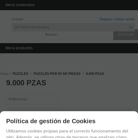
INICIO
CONTACTO
Menú contenidos
Invitado
Registro
/
Iniciar sesión
MI CESTA
0
artículos
Menú productos
Home
PUZZLES
PUZZLES POR Nº DE PIEZAS
9.000 PZAS
9.000 PZAS
mostrando
1
al
2
de
2
Política de gestión de Cookies
14831
17419
Utilizamos cookies propias para el correcto funcionamiento del
EL
ATLANTIDA
sitio. Además, se utilizan otras de terceros que analizan cómo