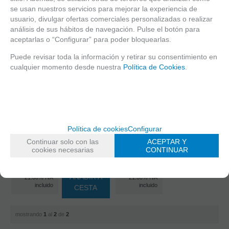
JARDIN
SUMERGIDA
se usan nuestros servicios para mejorar la experiencia de
DE LAS
9.000 PIEZAS
usuario, divulgar ofertas comerciales personalizadas o realizar
DELICIAS
REF: 17419
análisis de sus hábitos de navegación. Pulse el botón para
DIM:192X138
- EL
aceptarlas o “Configurar” para poder bloquearlas.
CM.RAVENSBURGER
BOSCO
Puede revisar toda la información y retirar su consentimiento en
9000 PZAS.
EN STOCK
cualquier momento desde nuestra
Política de Cookies
.
REF:14831.
DIM:214x118,5
-
cm.
EDUCABORRAS
+
AÑADIR A
ESTE ARTICULO
EN STOCK
CESTA
Política de cookies
Configurar
LLEVA UN
COSTE DE
-
Continuar solo con las
ACEPTAR Y
ENVÍO
127,10
cookies necesarias
CONTINUAR
39,27%
ADICIONAL,
+
79,50
€
€
CONSÚLTENOS
ANTES DE
AÑADIR A
21.00%
IVA
21.00%
IVA
REALIZAR SU
incluido
incluido
CESTA
PEDIDO
mostrando
1
al
2
de
2