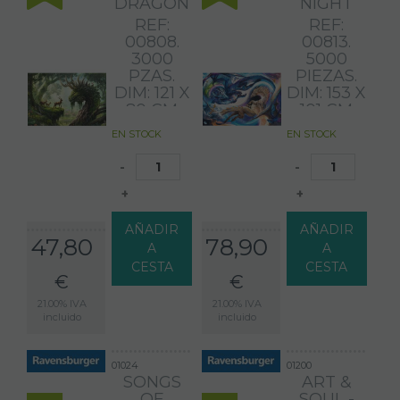
DRAGON
NIGHT
REF:
REF:
00808.
00813.
3000
5000
PZAS.
PIEZAS.
DIM: 121 X
DIM: 153 X
80 CM
101 CM
EN STOCK
EN STOCK
-
-
+
+
AÑADIR
AÑADIR
47,80
78,90
A
A
CESTA
CESTA
€
€
21.00%
IVA
21.00%
IVA
incluido
incluido
01024
01200
SONGS
ART &
OF
SOUL -