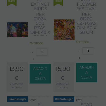
EXTINCT
FLOWER
BIRDS
FESTIVAL
REF:
REF:
01024.
01200.
500
750 PZAS.
PZAS.
DIM: 50 X
DIM: 49 X
50 CM
36 CM
EN STOCK
EN STOCK
-
-
+
+
13,90
15,90
AÑADIR
AÑADIR
A
A
€
€
CESTA
CESTA
21.00%
IVA
21.00%
IVA
incluido
incluido
16685
16701
EL
STAR