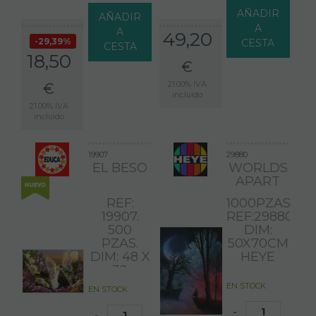
AÑADIR
AÑADIR
A
A
49,20
29,39%
CESTA
CESTA
18,50
€
21.00%
IVA
€
incluido
21.00%
IVA
incluido
19907
29880
EL BESO
WORLDS
APART
REF:
1000PZAS
19907.
REF:29880
500
DIM:
PZAS.
50X70CM
DIM: 48 X
HEYE
32
EN STOCK
EN STOCK
-
-