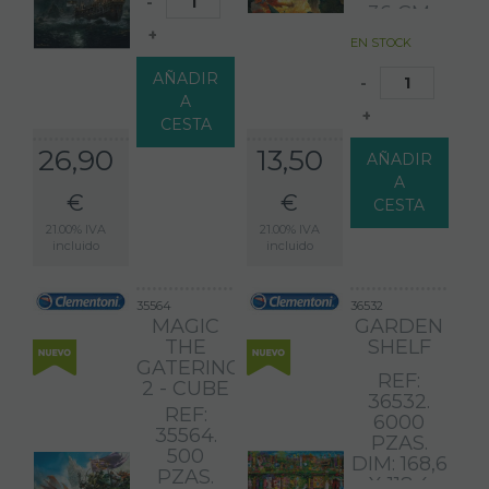
-
36 CM
+
EN STOCK
AÑADIR
-
A
+
CESTA
26,90
13,50
AÑADIR
A
€
€
CESTA
21.00%
IVA
21.00%
IVA
incluido
incluido
35564
36532
MAGIC
GARDEN
THE
SHELF
GATERING
REF:
2 - CUBE
36532.
REF:
6000
35564.
PZAS.
500
DIM: 168,6
PZAS.
X 118,4