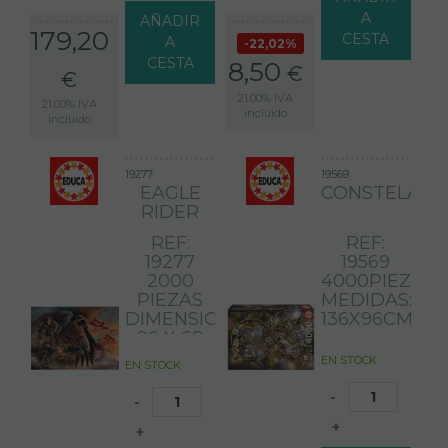
ENVÍO
ADICIONAL,
A
AÑADIR
179,20
CONSÚLTENOS
CESTA
A
22,02%
ANTES
CESTA
8,50
€
DE
€
REALIZAR
21.00%
IVA
21.00%
IVA
SU
incluido
incluido
PEDIDO
19277
19569
EAGLE
CONSTELACI
RIDER
REF:
REF:
19277
19569
2000
4000PIEZAS
PIEZAS
MEDIDAS:
DIMENSIONES:
136X96CM
96 X 68
CM
EN STOCK
EN STOCK
-
-
+
+