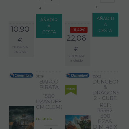
+
+
AÑADIR
AÑADIR
A
A
10,90
11,42%
CESTA
CESTA
22,06
€
21.00%
IVA
€
incluido
21.00%
IVA
incluido
31719
35562
BARCO
DUNGEONS
PIRATA
&
DRAGONS
1500
2 - CUBE
PZAS.REF:31719.DIM:84,3X59,2
REF:
CM.CLEMENTONI
35562.
500
EN STOCK
PZAS.
DIM: 49 X