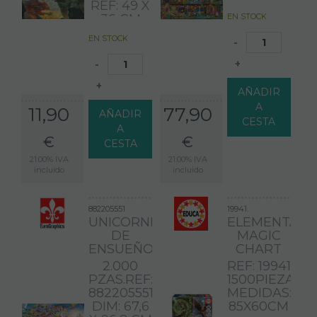
REF: 49 X
CM
36 CM
EN STOCK
EN STOCK
-
+
-
+
AÑADIR
A
11,90
77,90
AÑADIR
CESTA
A
€
€
CESTA
21.00%
IVA
21.00%
IVA
incluido
incluido
882205551
19941.
UNICORNIO
ELEMENTAL
DE
MAGIC
ENSUEÑO
CHART
2.000
REF: 19941
PZAS.REF:
1500PIEZAS
882205551.
MEDIDAS:
DIM: 67,6
85X60CM