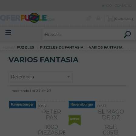
INICIO
CONTACTO
0
artículos
Menú contenidos
Menú productos
Home
PUZZLES
PUZZLES DE FANTASIA
VARIOS FANTASIA
VARIOS FANTASIA
mostrando
1
al
27
de
27
00317
00513
PETER
EL MAGO
PAN
DE OZ
1000
REF:
PIEZAS.REF:
00513.