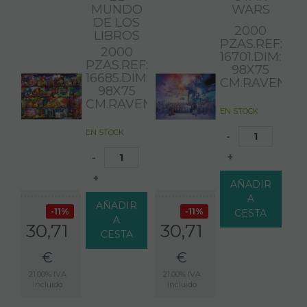
MUNDO
WARS
DE LOS
2000
LIBROS
PZAS.REF:
2000
16701.DIM:
PZAS.REF:
98X75
16685.DIM:
CM.RAVENSB
98X75
CM.RAVENSBURGER
EN STOCK
EN STOCK
-
+
-
+
AÑADIR
A
AÑADIR
11%
11%
CESTA
A
30,71
30,71
CESTA
€
€
21.00%
IVA
21.00%
IVA
incluido
incluido