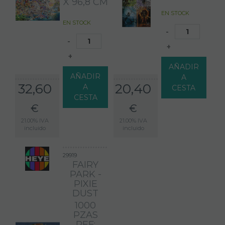
X 96,8 CM
EN STOCK
EN STOCK
-
-
+
+
AÑADIR
AÑADIR
A
32,60
20,40
A
CESTA
CESTA
€
€
21.00%
IVA
21.00%
IVA
incluido
incluido
29919
FAIRY
PARK -
PIXIE
DUST
1000
PZAS
REF: