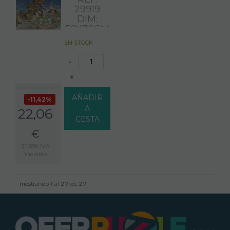
29919
DIM:
50X70CM
HEYE
EN STOCK
-
+
AÑADIR
11,42%
A
22,06
CESTA
€
21.00%
IVA
incluido
mostrando
1
al
27
de
27