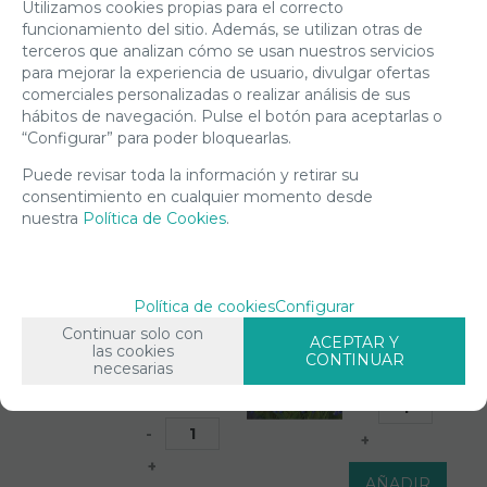
Utilizamos cookies propias para el correcto
A
REALIZAR
10,50
10,50
funcionamiento del sitio. Además, se utilizan otras de
SU
CESTA
terceros que analizan cómo se usan nuestros servicios
PEDIDO
€
€
para mejorar la experiencia de usuario, divulgar ofertas
comerciales personalizadas o realizar análisis de sus
21.00%
IVA
21.00%
IVA
incluido
incluido
hábitos de navegación. Pulse el botón para aceptarlas o
“Configurar” para poder bloquearlas.
Puede revisar toda la información y retirar su
17825
18448
LA
PERSIGUIEN
consentimiento en cualquier momento desde
LIBRERIA
EL
nuestra
Política de Cookies
.
MÁGICA
ARCOIRIS
18000
REF:18448
PZAS.REF:17825.DIM:
500PZAS
276X192
DIM:49X37CM
Política de cookies
Configurar
CM.RAVENSBURGER
EDUCA
Continuar solo con
ACEPTAR Y
las cookies
CONTINUAR
necesarias
EN STOCK
ESTE
EN STOCK
ARTICULO
-
LLEVA UN
-
+
COSTE
DE
+
AÑADIR