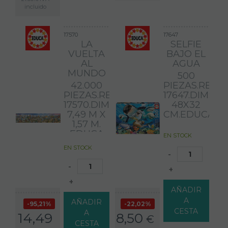
incluido
17570
17647
LA
SELFIE
VUELTA
BAJO EL
AL
AGUA
MUNDO
500
42.000
PIEZAS.REF:
PIEZAS.REF:
17647.DIM:
17570.DIMENSIONES:
48X32
7,49 M X
CM.EDUCA
1,57 M.
EDUCA
EN STOCK
EN STOCK
CON
-
ESTE
-
+
MARAVILLOSO
PUZZLE
+
AÑADIR
PODRÁS
DARTE
A
AÑADIR
95,21%
22,02%
UNA
CESTA
A
14,49
8,50
€
VUELTA
CESTA