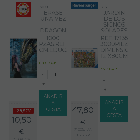
17099
17135
ERASE
JARDIN
UNA VEZ
DE LOS
-
SIGNOS
DRAGON
SOLARES
1000
REF: 17135
PZAS.REF:17099.DIM:68X48
3000PIEZAS
CM.EDUCABORRAS
DIMENSIONES
121X80CM
EN STOCK
EN STOCK
-
-
+
+
AÑADIR
AÑADIR
A
47,80
A
CESTA
28,57%
CESTA
10,50
€
21.00%
IVA
€
incluido
21.00%
IVA