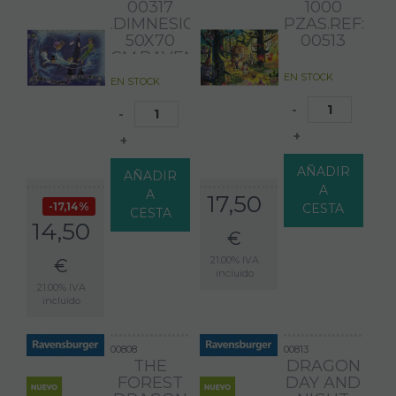
00317
1000
.DIMNESIONES:
PZAS.REF:
50X70
00513
CM.RAVENSBURGER
EN STOCK
EN STOCK
-
-
+
+
AÑADIR
AÑADIR
A
A
17,50
17,14%
CESTA
CESTA
14,50
€
21.00%
IVA
€
incluido
21.00%
IVA
incluido
00808
00813
THE
DRAGON
FOREST
DAY AND