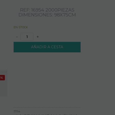
REF: 16954 2000PIEZAS
DIMENSIONES: 98X75CM
EN STOCK
-
+
AÑADIR A CESTA
1%
17114