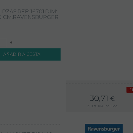
Cookies técnicas
 PZAS.REF: 16701.DIM:
Aquellas que permiten al usuario la navegación a
5 CM.RAVENSBURGER
través de una página web, plataforma o aplicación y
la utilización de las diferentes opciones o servicios
que en ella existan, incluyendo aquellas que se
utilizan para permitir la gestión y operativa de la
+
página web y habilitar sus funciones y servicios,
como, por ejemplo, controlar el tráfico y la
AÑADIR A CESTA
comunicación de datos, identificar la sesión,
acceder a partes de acceso restringido, recordar los
elementos que integran un pedido, realizar el
proceso de compra de un pedido, gestionar el
pago, controlar el fraude vinculado a la seguridad
del servicio, realizar la solicitud de inscripción o
1
participación en un evento, utilizar elementos de
30,71
seguridad durante la navegación, almacenar
€
contenidos para la difusión de vídeos o sonido,
21.00%
IVA incluido
habilitar contenidos dinámicos o compartir
contenidos a través de redes sociales.
Cookies de análisis
Son aquellas que permiten al responsable de las