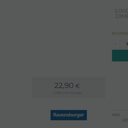
2.00
DIM
EN STOCK
-
22,90
€
21.00%
IVA incluido
16652
A