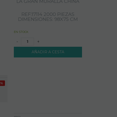
LA GRAN MURALLA CHINA
REF:17114 2000 PIEZAS
DIMENSIONES: 98X75 CM
EN STOCK
-
+
AÑADIR A CESTA
1%