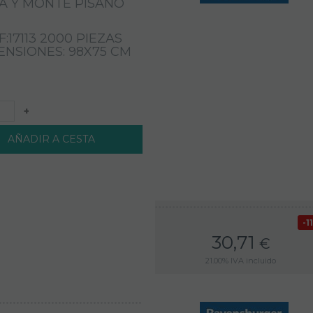
SA Y MONTE PISANO
mismas el seguimiento y análisis del
comportamiento de los usuarios de los sitios web a
los que están vinculadas, incluida la cuantificación
F:17113 2000 PIEZAS
de los impactos de los anuncios. La información
ENSIONES: 98X75 CM
recogida mediante este tipo de cookies se utiliza
en la medición de la actividad de los sitios web,
aplicación o plataforma, con el fin de introducir
mejoras en función del análisis de los datos de uso
+
que hacen los usuarios del servicio.
AÑADIR A CESTA
Cookies funcionales
Son necesarias para mostrar correctamente la
página web/App y garantizar el correcto
funcionamiento del sitio. Son cookies que ayudan al
usuario a tener una mejor experiencia de la
navegación por el sitio. Un ejemplo de uso de este
1
tipo de cookies son las que se utilizan para
30,71
almacenar los datos de navegación de un
€
determinado idioma.
21.00%
IVA incluido
Cookies de preferencias o personalización
Son aquellas que permiten recordar información
para que el usuario acceda al servicio con