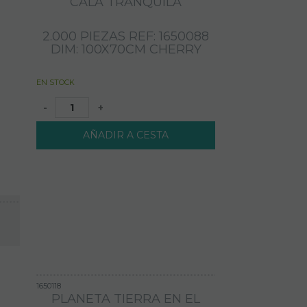
CALA TRANQUILA
2.000 PIEZAS REF: 1650088
DIM: 100X70CM CHERRY
EN STOCK
-
+
AÑADIR A CESTA
1650118
PLANETA TIERRA EN EL