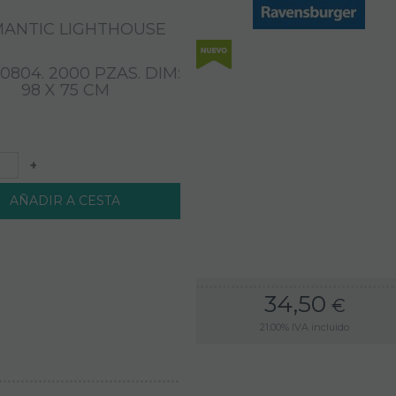
ANTIC LIGHTHOUSE
00804. 2000 PZAS. DIM:
98 X 75 CM
+
AÑADIR A CESTA
34,50
€
21.00%
IVA incluido