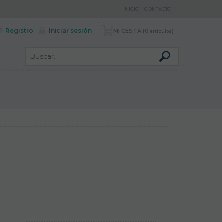
INICIO
CONTACTO
Registro
Iniciar sesión
MI CESTA
0
artículos