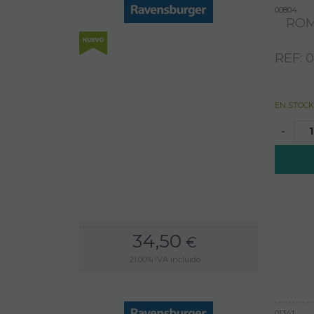
00804
ROM
REF: 
EN STOCK
-
34,50
€
21.00%
IVA incluido
01341