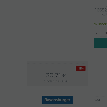
1665
C
EN STOCK
-
11%
30,71
€
21.00%
IVA incluido
16701