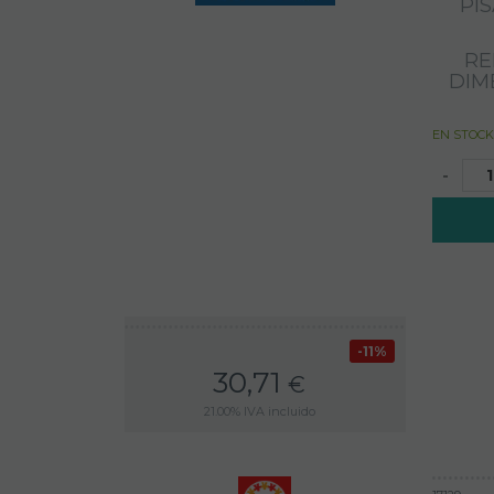
PI
RE
DIM
EN STOCK
-
11%
30,71
€
21.00%
IVA incluido