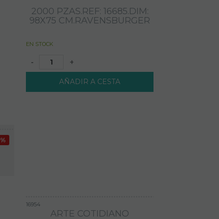
2000 PZAS.REF: 16685.DIM:
98X75 CM.RAVENSBURGER
EN STOCK
-
+
AÑADIR A CESTA
1%
16954
ARTE COTIDIANO