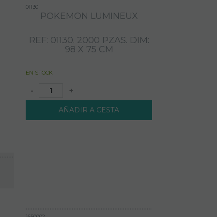
01130
POKEMON LUMINEUX
REF: 01130. 2000 PZAS. DIM:
98 X 75 CM
EN STOCK
-
+
AÑADIR A CESTA
1650002