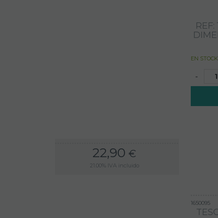
REF:
DIME
EN STOCK
-
22,90
€
21.00%
IVA incluido
1650095
TESO