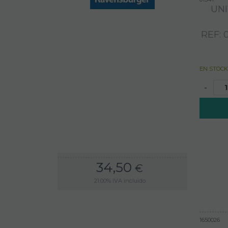
UN
REF: 
EN STOCK
-
34,50
€
21.00%
IVA incluido
1650026