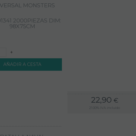
IVERSAL MONSTERS
01341 2000PIEZAS DIM:
98X75CM
+
AÑADIR A CESTA
22,90
€
21.00%
IVA incluido