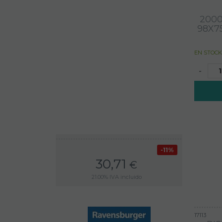
2000
98X7
EN STOCK
-
11%
30,71
€
21.00%
IVA incluido
17113