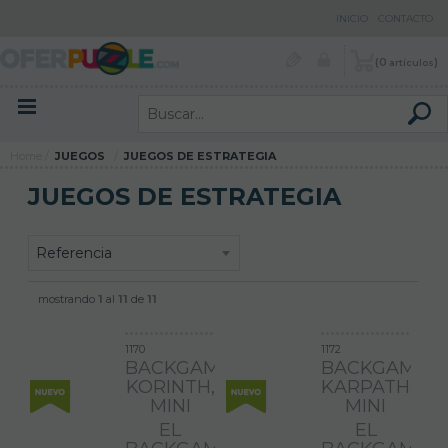
INICIO
CONTACTO
0
artículos
Menú contenidos
Menú productos
Home
JUEGOS
JUEGOS DE ESTRATEGIA
JUEGOS DE ESTRATEGIA
mostrando
1
al
11
de
11
1170
1172
BACKGAMMON
BACKGAMMO
KORINTH,
KARPATHOS,
MINI
MINI
EL
EL