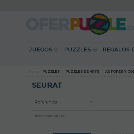
JUEGOS
PUZZLES
REGALOS 
Home
PUZZLES
PUZZLES DE ARTE
AUTORES Y CO
SEURAT
mostrando
1
al
1
de
1