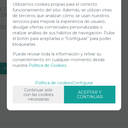
Utilizamos cookies propias para el correcto
E DE DOMINGO EN LA
funcionamiento del sitio. Además, se utilizan otras
A DE LA GRAN JATTE-
de terceros que analizan cómo se usan nuestros
SEURAT
servicios para mejorar la experiencia de usuario,
01245. 1500 PZAS. DIM:
divulgar ofertas comerciales personalizadas o
80 X 60 CM
realizar análisis de sus hábitos de navegación. Pulse
el botón para aceptarlas o “Configurar” para poder
bloquearlas.
Puede revisar toda la información y retirar su
+
consentimiento en cualquier momento desde
nuestra
Política de Cookies
.
AÑADIR A CESTA
Política de cookies
Configurar
Continuar solo
ACEPTAR Y
con las cookies
CONTINUAR
necesarias