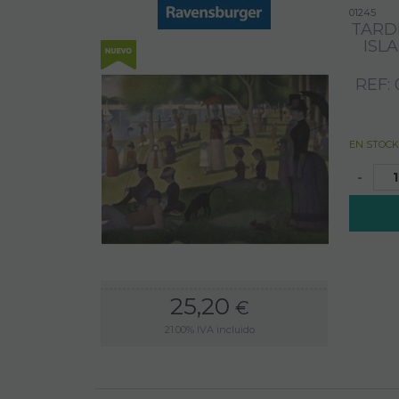
01245
TARD
ISL
REF: 
EN STOCK
-
25,20
€
21.00%
IVA incluido