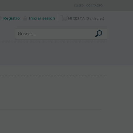
INICIO
CONTACTO
Registro
Iniciar sesión
MI CESTA
0
artículos