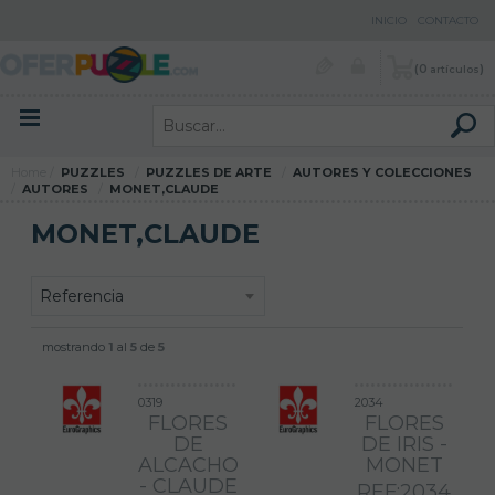
INICIO
CONTACTO
0
artículos
Menú contenidos
Menú productos
Home
PUZZLES
PUZZLES DE ARTE
AUTORES Y COLECCIONES
AUTORES
MONET,CLAUDE
MONET,CLAUDE
mostrando
1
al
5
de
5
0319
2034
FLORES
FLORES
DE
DE IRIS -
ALCACHOFA
MONET
- CLAUDE
REF:2034