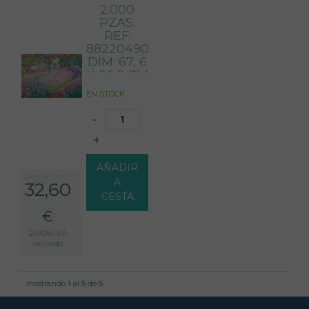
2.000
PZAS.
REF:
882204908.
DIM: 67, 6
X 96,8 CM
EN STOCK
-
+
AÑADIR
A
32,60
CESTA
€
21.00%
IVA
incluido
mostrando
1
al
5
de
5