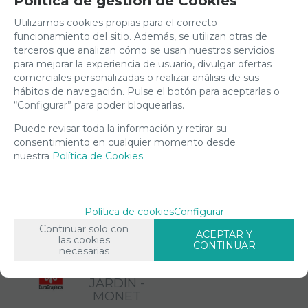
Política de gestión de Cookies
PANORAMA
REF:
1000
67826
Utilizamos cookies propias para el correcto
PZAS.REF:
1000
funcionamiento del sitio. Además, se utilizan otras de
60104366.
PZAS
terceros que analizan cómo se usan nuestros servicios
DIM: 96 X
DIM:
para mejorar la experiencia de usuario, divulgar ofertas
32 CM.
48X68
comerciales personalizadas o realizar análisis de sus
CM
hábitos de navegación. Pulse el botón para aceptarlas o
EN STOCK
EUROGRAPHI
EN STOCK
“Configurar” para poder bloquearlas.
-
-
Puede revisar toda la información y retirar su
+
consentimiento en cualquier momento desde
+
nuestra
Política de Cookies
.
AÑADIR
22,90
21,90
AÑADIR
A
A
CESTA
€
CESTA
€
Política de cookies
Configurar
21.00%
IVA
21.00%
IVA
Continuar solo con
incluido
incluido
ACEPTAR Y
las cookies
CONTINUAR
necesarias
882204908
JARDIN -
MONET