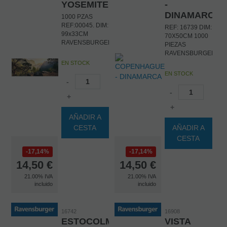
YOSEMITE
-
DINAMARCA
1000 PZAS
REF:00045. DIM:
REF: 16739 DIM:
99x33CM
70X50CM 1000
RAVENSBURGER
PIEZAS
RAVENSBURGER
EN STOCK
EN STOCK
-
-
+
+
AÑADIR A
CESTA
AÑADIR A
CESTA
17,14%
17,14%
14,50
€
14,50
€
21.00%
IVA
21.00%
IVA
incluido
incluido
16742
16908
ESTOCOLMO-
VISTA