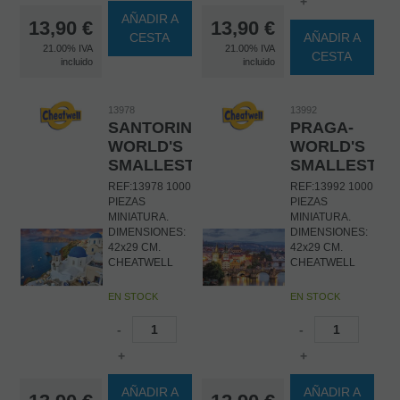
+
AÑADIR A
13,90
€
13,90
€
CESTA
AÑADIR A
21.00%
IVA
21.00%
IVA
CESTA
incluido
incluido
13978
13992
SANTORINI-
PRAGA-
WORLD'S
WORLD'S
SMALLEST
SMALLEST
REF:13978 1000
REF:13992 1000
PIEZAS
PIEZAS
MINIATURA.
MINIATURA.
DIMENSIONES:
DIMENSIONES:
42x29 CM.
42x29 CM.
CHEATWELL
CHEATWELL
EN STOCK
EN STOCK
-
-
+
+
AÑADIR A
AÑADIR A