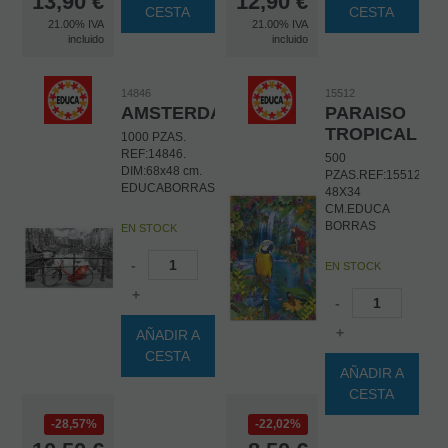
13,90
€
12,90
€
CESTA
CESTA
21.00%
IVA
21.00%
IVA
incluido
incluido
14846
15512
AMSTERDAM
PARAISO
TROPICAL
1000 PZAS.
REF:14846.
500
DIM:68x48 cm.
PZAS.REF:15512.DIM
EDUCABORRAS
48X34
CM.EDUCA
BORRAS
EN STOCK
-
EN STOCK
+
-
+
AÑADIR A
CESTA
AÑADIR A
CESTA
28,57%
22,02%