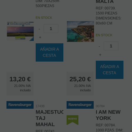
MALTA
DIM: 70X25cm
500PIEZAS
REF: 00739.
1500 PIEZAS
EN STOCK
DIMENSIONES:
80x60 CM
-
EN STOCK
+
-
AÑADIR A
+
CESTA
AÑADIR A
CESTA
13,20
€
25,20
€
21.00%
IVA
21.00%
IVA
incluido
incluido
17438
00784
MAJESTUOSO
I AM NEW
TAJ
YORK
MAHAL
REF: 00784.
1000 PZAS. DIM:
REF: 00741.