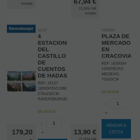
67,94
€
incluido
21.00%
IVA
incluido
16137
1630004
4
PLAZA DE
ESTACIONES
MERCADO
DEL
EN
CASTILLO
CRACOVIA
DE
REF: 1630004
CUENTOS
1000PIEZAS
MEDIDAS:
DE HADAS
70X50CM
REF: 16137
18000PZAS DIM:
EN STOCK
276x192CM.
RAVENSBURGER
-
EN STOCK
+
-
AÑADIR A
179,20
13,90
€
CESTA
+
21.00%
IVA