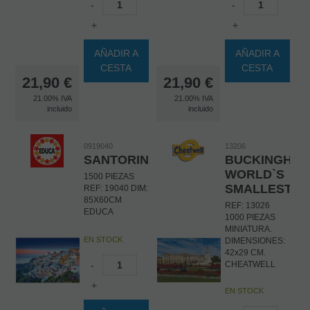
-
-
+
+
AÑADIR A
AÑADIR A
CESTA
CESTA
21,90
€
21,90
€
21.00%
IVA
21.00%
IVA
incluido
incluido
0919040
13206
SANTORINI
BUCKINGHAM
WORLD`S
1500 PIEZAS
SMALLEST
REF: 19040 DIM:
85X60CM
REF: 13026
EDUCA
1000 PIEZAS
MINIATURA.
EN STOCK
DIMENSIONES:
42x29 CM.
-
CHEATWELL
+
EN STOCK