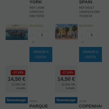
YORK
SPAIN
REF:14086
REF:00027.
1000PZAS
1000PZAS DIM:
DIM:70X50
70x50CM
EN STOCK
EN STOCK
-
-
+
+
AÑADIR A
AÑADIR A
CESTA
CESTA
17,14%
17,14%
14,50
€
14,50
€
21.00%
IVA
21.00%
IVA
incluido
incluido
00045
16739
PARQUE
COPENHAGU