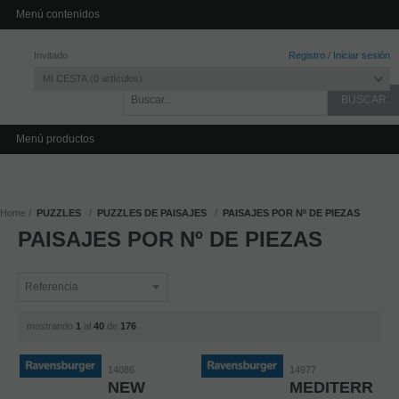
INICIO
CONTACTO
Menú contenidos
Invitado
Registro
/
Iniciar sesión
MI CESTA
0
artículos
Menú productos
Home
PUZZLES
PUZZLES DE PAISAJES
PAISAJES POR Nº DE PIEZAS
PAISAJES POR Nº DE PIEZAS
mostrando
1
al
40
de
176
14086
14977
NEW
MEDITERRAN