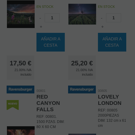
EN STOCK
EN STOCK
-
-
+
+
AÑADIR A
AÑADIR A
CESTA
CESTA
17,50
€
25,20
€
21.00%
IVA
21.00%
IVA
incluido
incluido
00801
00805
RED
LOVELY
CANYON
LONDON
FALLS
REF: 00805
2000PIEZAS
REF: 00801.
DIM: 132 cm x 61
1500 PZAS. DIM:
cm
80 X 60 CM