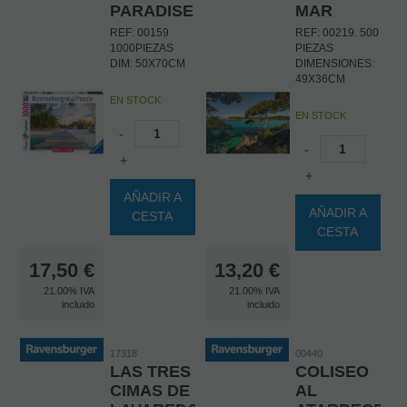
PARADISE
MAR
REF: 00159
REF: 00219. 500
1000PIEZAS
PIEZAS
DIM: 50X70CM
DIMENSIONES:
49X36CM
EN STOCK
EN STOCK
-
-
+
+
AÑADIR A
AÑADIR A
CESTA
CESTA
17,50
€
13,20
€
21.00%
IVA
21.00%
IVA
incluido
incluido
17318
00440
LAS TRES
COLISEO
CIMAS DE
AL