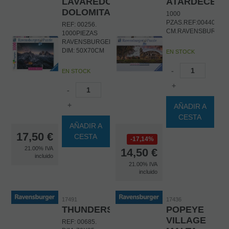
LAVAREDO,
ATARDECER
DOLOMITAS
1000
PZAS.REF:00440.DIM
REF: 00256.
CM.RAVENSBURGER
1000PIEZAS
RAVENSBURGER
DIM: 50X70CM
EN STOCK
-
EN STOCK
+
-
+
AÑADIR A
CESTA
AÑADIR A
17,50
€
CESTA
17,14%
21.00%
IVA
14,50
€
incluido
21.00%
IVA
incluido
17491
17436
THUNDERSTORM
POPEYE
VILLAGE
REF: 00685.