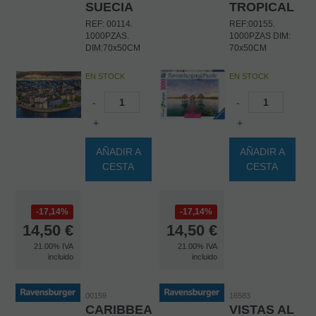
SUECIA
TROPICAL
REF: 00114.
REF:00155.
1000PZAS.
1000PZAS DIM:
DIM:70x50CM
70x50CM
EN STOCK
EN STOCK
-
-
+
+
AÑADIR A
AÑADIR A
CESTA
CESTA
17,14%
17,14%
14,50
€
14,50
€
21.00%
IVA
21.00%
IVA
incluido
incluido
00159
16583
CARIBBEAN
VISTAS AL