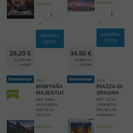
EN STOCK
EN STOCK
-
-
+
+
AÑADIR A
AÑADIR A
CESTA
CESTA
25,20
€
34,50
€
21.00%
IVA
21.00%
IVA
incluido
incluido
00811
01236
MONTAÑA
PIAZZA DI
MAJESTUOSA
SPAGNA
REF: 00811.
REF: 01236
4000 PIEZAS.
1500PIEZAS
DIM: 91.5 x
DIM: 80 x 60
137.8 cm
centímetros
EN STOCK
EN STOCK