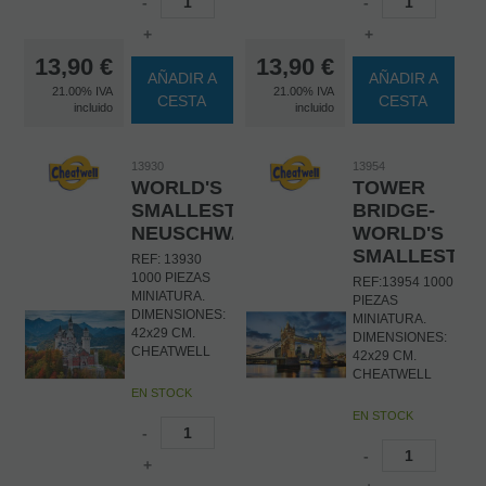
-
-
+
+
13,90
€
13,90
€
AÑADIR A
AÑADIR A
21.00%
IVA
21.00%
IVA
CESTA
CESTA
incluido
incluido
13930
13954
WORLD'S
TOWER
SMALLEST-
BRIDGE-
NEUSCHWANSTEIN
WORLD'S
SMALLEST
REF: 13930
1000 PIEZAS
REF:13954 1000
MINIATURA.
PIEZAS
DIMENSIONES:
MINIATURA.
42x29 CM.
DIMENSIONES:
CHEATWELL
42x29 CM.
CHEATWELL
EN STOCK
EN STOCK
-
-
+