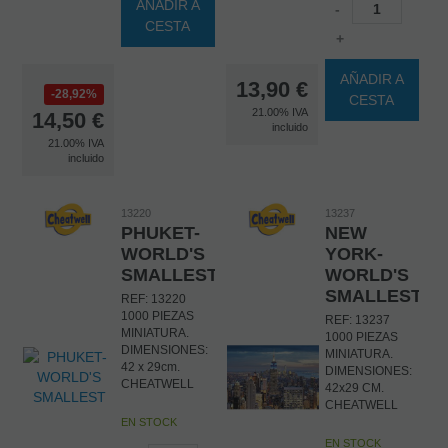
AÑADIR A
-
CESTA
+
AÑADIR A
13,90
€
28,92%
CESTA
21.00%
IVA
14,50
€
incluido
21.00%
IVA
incluido
13220
13237
PHUKET-
NEW
WORLD'S
YORK-
SMALLEST
WORLD'S
SMALLEST
REF: 13220
1000 PIEZAS
REF: 13237
MINIATURA.
1000 PIEZAS
DIMENSIONES:
MINIATURA.
42 x 29cm.
DIMENSIONES:
CHEATWELL
42x29 CM.
CHEATWELL
EN STOCK
EN STOCK