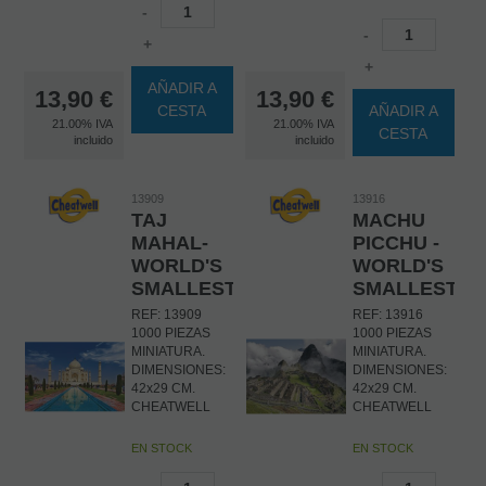
-
-
+
+
AÑADIR A
13,90
€
13,90
€
CESTA
AÑADIR A
21.00%
IVA
21.00%
IVA
CESTA
incluido
incluido
13909
13916
TAJ
MACHU
MAHAL-
PICCHU -
WORLD'S
WORLD'S
SMALLEST
SMALLEST
REF: 13909
REF: 13916
1000 PIEZAS
1000 PIEZAS
MINIATURA.
MINIATURA.
DIMENSIONES:
DIMENSIONES:
42x29 CM.
42x29 CM.
CHEATWELL
CHEATWELL
EN STOCK
EN STOCK