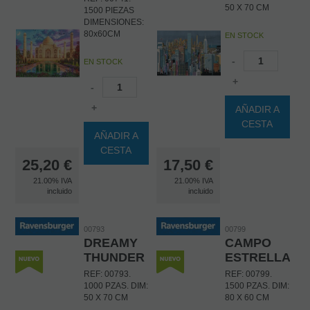
50 X 70 CM
1500 PIEZAS
DIMENSIONES:
80x60CM
EN STOCK
-
EN STOCK
+
-
+
AÑADIR A
CESTA
AÑADIR A
CESTA
25,20
€
17,50
€
21.00%
IVA
21.00%
IVA
incluido
incluido
00793
00799
DREAMY
CAMPO
THUNDER
ESTRELLADO
REF: 00793.
REF: 00799.
1000 PZAS. DIM:
1500 PZAS. DIM:
50 X 70 CM
80 X 60 CM