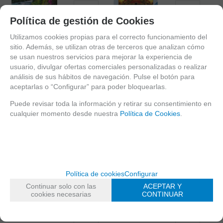
-
-
Política de gestión de Cookies
+
+
Utilizamos cookies propias para el correcto funcionamiento del
AÑADIR A
AÑADIR A
sitio. Además, se utilizan otras de terceros que analizan cómo
CESTA
CESTA
se usan nuestros servicios para mejorar la experiencia de
usuario, divulgar ofertas comerciales personalizadas o realizar
52,90
€
25,20
€
análisis de sus hábitos de navegación. Pulse el botón para
aceptarlas o “Configurar” para poder bloquearlas.
21.00%
IVA
21.00%
IVA
incluido
incluido
Puede revisar toda la información y retirar su consentimiento en
cualquier momento desde nuestra
Política de Cookies
.
0663
0768
GOLDEN
PARQUE
GATE
GUELL
BRIDGE
BARCELONA
REF: 0663
REF: 0768,
1000PZAS
1000PZAS, DIM:
Política de cookies
Configurar
DIM:68X48CM
48,8X67,6CM.
Continuar solo con las
ACEPTAR Y
EUROGRAPHICS
EUROGRAPHICS
cookies necesarias
CONTINUAR
EN STOCK
EN STOCK