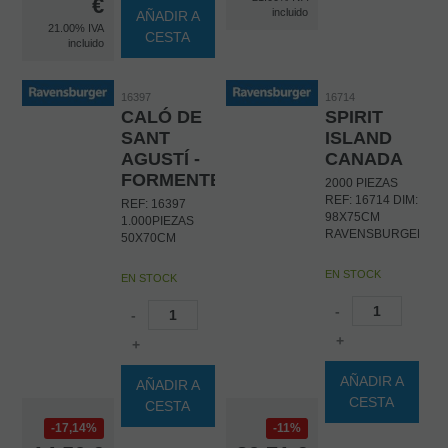
€
incluido
AÑADIR A
21.00%
IVA
CESTA
incluido
16397
16714
CALÓ DE
SPIRIT
SANT
ISLAND
AGUSTÍ -
CANADA
FORMENTERA
2000 PIEZAS
REF: 16714 DIM:
REF: 16397
98X75CM
1.000PIEZAS
RAVENSBURGER
50X70CM
EN STOCK
EN STOCK
-
-
+
+
AÑADIR A
AÑADIR A
CESTA
CESTA
17,14%
11%