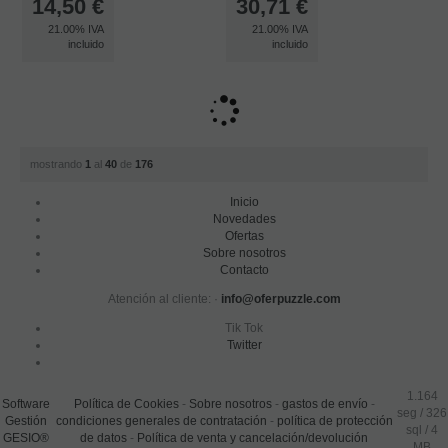
14,50
€
30,71
€
21.00%
IVA
21.00%
IVA
incluido
incluido
mostrando
1
al
40
de
176
Inicio
Novedades
Ofertas
Sobre nosotros
Contacto
Atención al cliente: ·
info@oferpuzzle.com
Tik Tok
Twitter
1.164
Software
Política de Cookies
-
Sobre nosotros
-
gastos de envío
-
seg /
326
Gestión
condiciones generales de contratación
-
política de protección
sql
/ 4
GESIO®
de datos
-
Política de venta y cancelación/devolución
MB