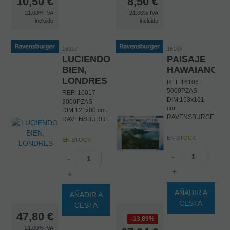
10,50
€
8,50
€
21.00%
IVA
21.00%
IVA
incluido
incluido
16017
16106
LUCIENDO
PAISAJE
BIEN,
HAWAIANO
LONDRES
REF:16106
5000PZAS
REF: 16017
DIM:153x101
3000PZAS
cm.
DIM:121x80 cm.
RAVENSBURGER
RAVENSBURGER
EN STOCK
EN STOCK
-
-
+
+
AÑADIR A
AÑADIR A
CESTA
CESTA
47,80
€
13,89%
21.00%
IVA