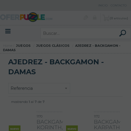
INICIO
CONTACTO
0
artículos
Menú contenidos
Menú productos
Home
JUEGOS
JUEGOS CLÁSICOS
AJEDREZ - BACKGAMON -
DAMAS
AJEDREZ - BACKGAMON -
DAMAS
mostrando
1
al
7
de
7
1170
1172
BACKGAMMON
BACKGAMMO
KORINTH,
KARPATHOS,