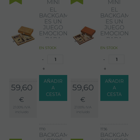
MINI
MINI
EL
EL
BACKGAMMON
BACKGAMMO
ES UN
ES UN
JUEGO
JUEGO
EMOCIONANTE
EMOCIONAN
PARA
PARA
DOS
DOS
EN STOCK
EN STOCK
PERSONAS.
PERSONAS.
TIENE
TIENE
-
-
REGLAS
REGLAS
SENCILLAS
SENCILLAS
+
+
Y
Y
PUEDES
PUEDES
AÑADIR
AÑADIR
59,60
59,60
EMPEZAR
EMPEZAR
A
A
TU
TU
CESTA
CESTA
PRIMERA
PRIMERA
€
€
PARTIDA
PARTIDA
21.00%
IVA
21.00%
IVA
INMEDIATAMENTE.
INMEDIATAM
incluido
incluido
1
1
CASSETTE,
CASSETTE,
1 DADO
1710
1736
1 DADO
DE
BACKGAMMON
BACKGAMMO