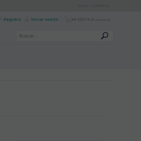
INICIO
CONTACTO
Registro
Iniciar sesión
MI CESTA
0
artículos