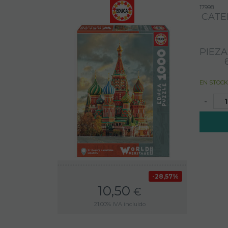
17998
CATE
PIEZA
EN STOCK
-
28,57%
10,50
€
21.00%
IVA incluido