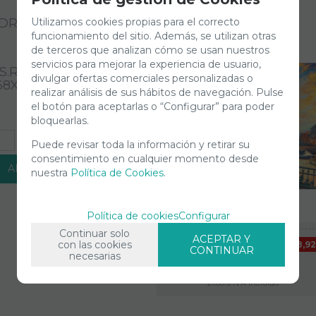
Utilizamos cookies propias para el correcto
DRAL DE SAN BASILIO
- MOSCÚ
funcionamiento del sitio. Además, se utilizan otras
de terceros que analizan cómo se usan nuestros
1000
servicios para mejorar la experiencia de usuario,
S.REF17998.DIMENSIONES:
divulgar ofertas comerciales personalizadas o
68X48 CM.EDUCA
realizar análisis de sus hábitos de navegación. Pulse
el botón para aceptarlas o “Configurar” para poder
bloquearlas.
+
Puede revisar toda la información y retirar su
consentimiento en cualquier momento desde
AÑADIR A CESTA
nuestra
Política de Cookies
.
Política de cookies
Configurar
Continuar solo
ACEPTAR Y
con las cookies
28,9
CONTINUAR
necesarias
14,50
€
21.00%
IVA incluido